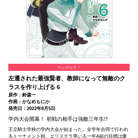
マンガＵＰ！
左遷された最強賢者、教師になって無敵のク
ラスを作り上げる 6
原作：鈴森一
作画：かなめもにか
発売日：2022年8月5日
学内大会開幕！ 初戦の相手は強敵三年生⁉
王立騎士学校の学内大会が始まった。全学年合同で行われ
るトーナメント戦、エリステラ率いる一年A組の目標は優