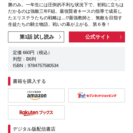
勝のみ。一年生には圧倒的不利な状況下で、初戦に立ちは
だかるのは強敵三年F組。最強賢者キースの指導で成長し
たエリステラたちの戦略は…⁉最強教師と、無敵を目指す
生徒たちの騎士物語。戦いの幕が上がる、第６巻！
第1話 試し読み
公式サイト
定価 660円（税込）
判型：B6判
ISBN：9784757580534
書籍を購入する
デジタル版配信書店