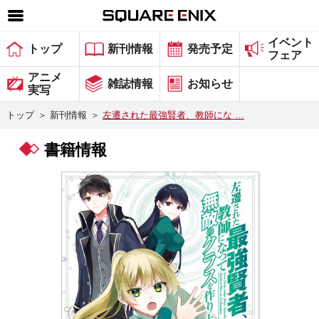
イベント
SQUARE ENIX 公式サイトメニュー
トップ
新刊情報
発売予定
フェア
ゲーム
アニメ
雑誌情報
お知らせ
実写
マガジン＆ブックス
トップ
＞
新刊情報
＞
左遷された最強賢者、教師にな …
ミュージック
書籍情報
グッズ
ストア
メンバーズ
動画
コラム
会社情報
採用情報
スクウェア・エニックス サイト内検索