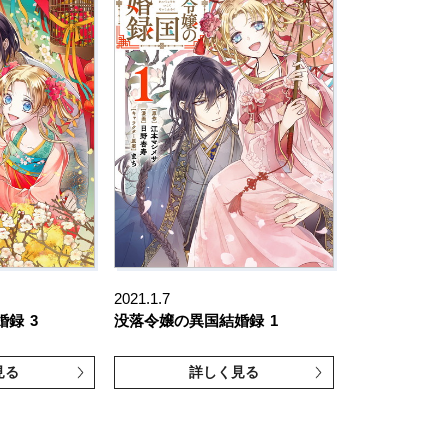
2021.1.7
婚録
3
没落令嬢の異国結婚録
1
見る
詳しく見る