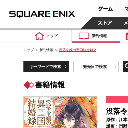
トップ
新刊情報
トップ
＞
新刊情報
＞
没落令嬢の異国結婚録 2
キーワードで検索
発売日で検索
書籍情報
没落令
原作：江本
漫画：日野