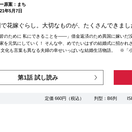
ー原案：まち
21年5月7日
国で花嫁ぐらし。大切なものが、たくさんできまし
皆のために 私にできることを――」借金返済のため異国に嫁いだ
家を元気にしていく！ そんな中、めでたいはずの結婚式に招かれざる
 文化も言葉も異なる夫婦の幸せいっぱいな結婚生活物語。 ※「
第1話 試し読み
定価 660円（税込）
判型：B6判
IS