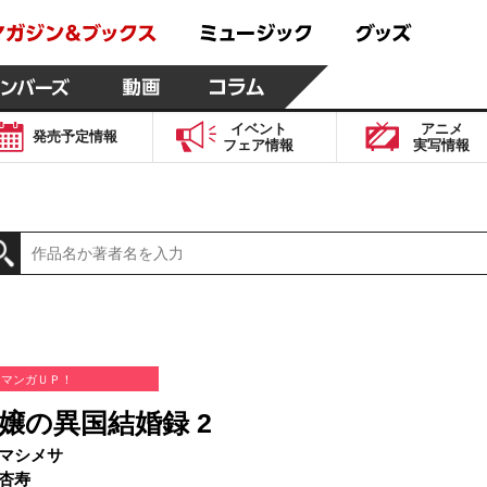
イベント
アニメ
発売予定
情報
フェア
情報
実写
情報
マンガＵＰ！
嬢の異国結婚録 2
マシメサ
杏寿