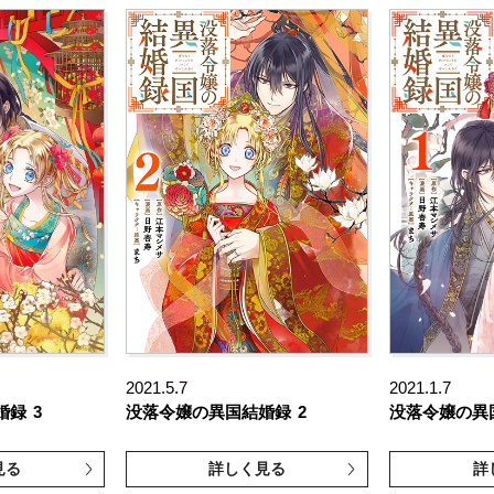
2021.5.7
2021.1.7
婚録
3
没落令嬢の異国結婚録
2
没落令嬢の異
見る
詳しく見る
詳