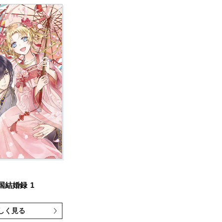
国結婚録
1
しく見る