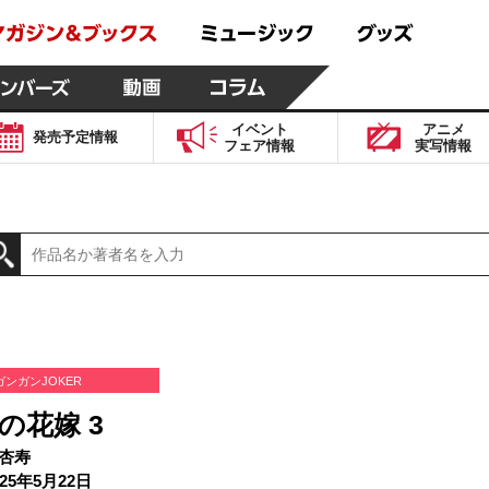
イベント
アニメ
発売予定
情報
フェア
情報
実写
情報
ガンガンJOKER
の花嫁 3
杏寿
25年5月22日