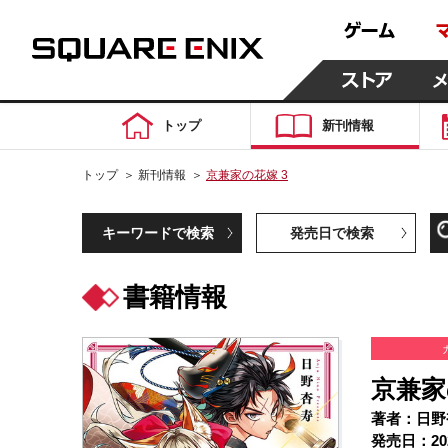
トップ
新刊情報
トップ
＞
新刊情報
＞
京兼家の花嫁 3
キーワードで検索
発売日で検索
書籍情報
京兼家
著者：日野
発売日：20