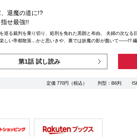
、退魔の道に!?
指せ最強!!
を巡る裁判を乗り切り、処刑を免れた黒朗と布由。 夫婦の次なる
楽しい帝都散策…かと思いきや、裏では妖魔の影が蠢いて――!? 繊
第1話 試し読み
定価 770円（税込）
判型：B6判
IS