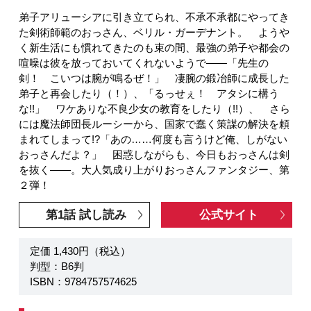
弟子アリューシアに引き立てられ、不承不承都にやってき
た剣術師範のおっさん、ベリル・ガーデナント。 ようや
く新生活にも慣れてきたのも束の間、最強の弟子や都会の
喧噪は彼を放っておいてくれないようで――「先生の
剣！ こいつは腕が鳴るぜ！」 凄腕の鍛冶師に成長した
弟子と再会したり（！）、「るっせぇ！ アタシに構う
な!!」 ワケありな不良少女の教育をしたり（!!）、 さら
には魔法師団長ルーシーから、国家で蠢く策謀の解決を頼
まれてしまって!?「あの……何度も言うけど俺、しがない
おっさんだよ？」 困惑しながらも、今日もおっさんは剣
を抜く――。大人気成り上がりおっさんファンタジー、第
２弾！
第1話 試し読み
公式サイト
定価 1,430円（税込）
判型：B6判
ISBN：9784757574625