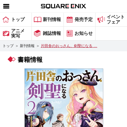
イベント
SQUARE ENIX 公式サイトメニュー
トップ
新刊情報
発売予定
フェア
ゲーム
アニメ
雑誌情報
お知らせ
実写
マガジン＆ブックス
トップ
＞
新刊情報
＞
片田舎のおっさん、剣聖になる …
ミュージック
書籍情報
グッズ
ストア
メンバーズ
動画
コラム
会社情報
採用情報
スクウェア・エニックス サイト内検索