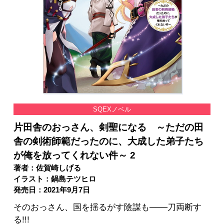
SQEXノベル
片田舎のおっさん、剣聖になる ～ただの田
舎の剣術師範だったのに、大成した弟子たち
が俺を放ってくれない件～ 2
著者：佐賀崎しげる
イラスト：鍋島テツヒロ
発売日：2021年9月7日
そのおっさん、国を揺るがす陰謀も───刀両断す
る!!!