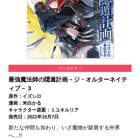
マンガＵＰ！
最強魔法師の隠遁計画－ジ・オルターネイテ
ィブ－ 3
原作：イズシロ
漫画：米白かる
キャラクター原案：ミユキルリア
発売日：2021年10月7日
新たな仲間も加わり、いざ魔物が跋扈する外界
へ…!!