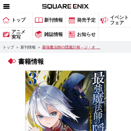
イベント
SQUARE ENIX 公式サイトメニュー
トップ
新刊情報
発売予定
フェア
ゲーム
アニメ
雑誌情報
お知らせ
実写
マガジン＆ブックス
トップ
＞
新刊情報
＞
最強魔法師の隠遁計画－ジ・オ …
ミュージック
書籍情報
グッズ
ストア
メンバーズ
動画
コラム
会社情報
採用情報
スクウェア・エニックス サイト内検索