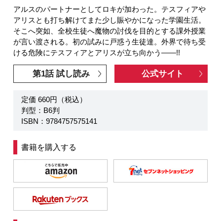
アルスのパートナーとしてロキが加わった。テスフィアや
アリスとも打ち解けてまた少し賑やかになった学園生活。
そこへ突如、全校生徒へ魔物の討伐を目的とする課外授業
が言い渡される。初の試みに戸惑う生徒達。外界で待ち受
ける危険にテスフィアとアリスが立ち向かう――!!
第1話 試し読み
公式サイト
定価 660円（税込）
判型：B6判
ISBN：9784757575141
書籍を購入する