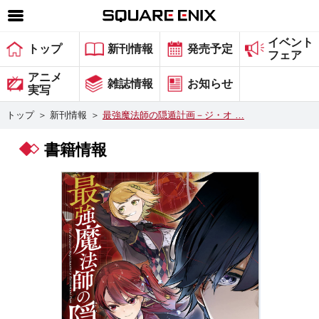
イベント
SQUARE ENIX 公式サイトメニュー
トップ
新刊情報
発売予定
フェア
ゲーム
アニメ
雑誌情報
お知らせ
実写
マガジン＆ブックス
トップ
＞
新刊情報
＞
最強魔法師の隠遁計画－ジ・オ …
ミュージック
書籍情報
グッズ
ストア
メンバーズ
動画
コラム
会社情報
採用情報
スクウェア・エニックス サイト内検索