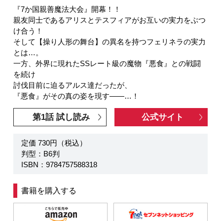
『7か国親善魔法大会』開幕！！
親友同士であるアリスとテスフィアがお互いの実力をぶつ
け合う！
そして【操り人形の舞台】の異名を持つフェリネラの実力
とは…。
一方、外界に現れたSSレート級の魔物『悪食』との戦闘
を続け
討伐目前に迫るアルス達だったが、
『悪食』がその真の姿を現す――…！
第1話 試し読み
公式サイト
定価 730円（税込）
判型：B6判
ISBN：9784757588318
書籍を購入する