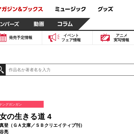
イベント
アニメ
発売予定
情報
フェア
情報
実写
情報
ヤングガンガン
女の生きる道 4
真登（ＧＡ文庫／ＳＢクリエイティブ刊）
谷亮