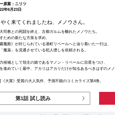
ー原案：ニリツ
22年6月23日
うやく来てくれましたね、メノウさん。
大司教との死闘を終え、古都ガルムを離れたメノウたち。
すための新たな方策を求め、
霧魔殿》が封じられている港町リベールへと辿り着いた一行は、
「魔薬」を流通させている犯人捜しを依頼される。
力候補として領主の娘であるマノン・リベールに目星をつけ、
を進めていく最中、アカリはアカリだけが知るあるべきはずのメ
賞《大賞》受賞の大人気作、予測不能のコミカライズ第4巻。
第1話 試し読み