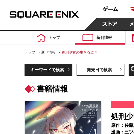
トップ
新刊情報
トップ
＞
新刊情報
＞
処刑少女の生きる道 4
キーワードで検索
発売日で検索
書籍情報
処刑少
原作：佐藤
漫画：三ツ