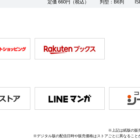
定価 660円（税込）
判型：B6判
IS
※上記は紙版の販
※デジタル版の配信日時や販売価格はストアごとに異なること