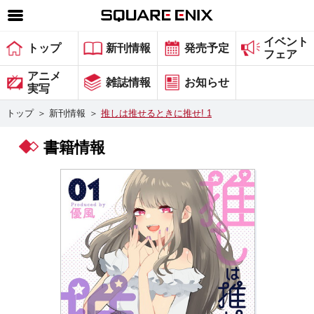
イベント
SQUARE ENIX 公式サイトメニュー
トップ
新刊情報
発売予定
フェア
ゲーム
アニメ
雑誌情報
お知らせ
実写
マガジン＆ブックス
トップ
＞
新刊情報
＞
推しは推せるときに推せ! 1
ミュージック
書籍情報
グッズ
ストア
メンバーズ
動画
コラム
会社情報
採用情報
スクウェア・エニックス サイト内検索