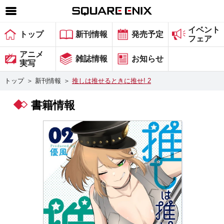
イベント
SQUARE ENIX 公式サイトメニュー
トップ
新刊情報
発売予定
フェア
ゲーム
アニメ
雑誌情報
お知らせ
実写
マガジン＆ブックス
トップ
＞
新刊情報
＞
推しは推せるときに推せ! 2
ミュージック
書籍情報
グッズ
ストア
メンバーズ
動画
コラム
会社情報
採用情報
スクウェア・エニックス サイト内検索