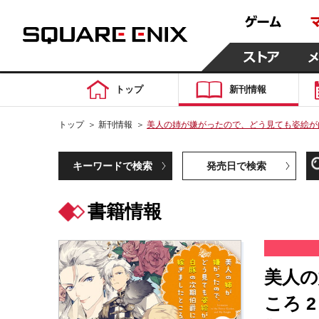
トップ
新刊情報
トップ
＞
新刊情報
＞
美人の姉が嫌がったので、どう見ても姿絵が
キーワードで検索
発売日で検索
書籍情報
美人の
ころ 