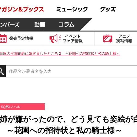
イベント
アニメ
発売予定
情報
フェア
情報
実写
情報
白豚の次期伯爵に嫁ぎましたところ 2 ～花園への招待状と私の騎士様～
SQEXノベル
姉が嫌がったので、どう見ても姿絵が
2 ～花園への招待状と私の騎士様～