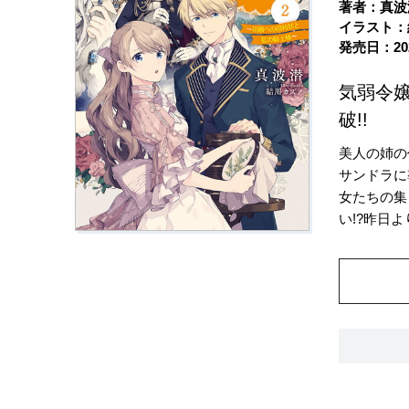
著者：真波
イラスト：
発売日：20
気弱令嬢
破!!
美人の姉の
サンドラに
女たちの集
い!?昨日