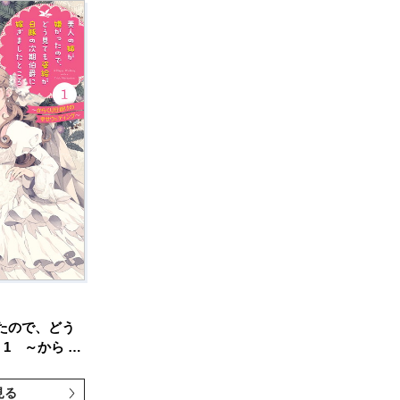
たので、どう
1 ～から …
見る