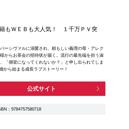
書籍もＷＥＢも大人気！ １千万ＰＶ突
様パーシヴァルに溺愛され、頼もしい義理の母・アレク
妃様からお茶会の招待状が届く。流行の最先端を担う淑
し、「側室になってくれないか？」と申し出られてしま
新婚から始まる成長ラブストーリー！
公式サイト
SBN：9784757580718