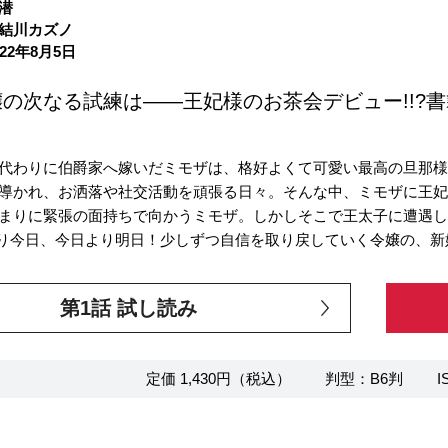
潜
結川カズノ
22年8月5日
の次なる試練は――王妃様のお茶会デビュー!!?
代わりに伯爵家へ嫁いだミモザは、格好よくて可愛い最高の旦那
導かれ、お洒落や社交活動を頑張る日々。そんな中、ミモザに王
まりに緊張の面持ちで向かうミモザ。しかしそこで王太子に遭遇
より今日、今日より明日！少しずつ自信を取り戻していく令嬢の、
第1話 試し読み
定価 1,430円（税込）
判型：B6判
I