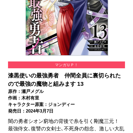
マンガＵＰ！
漆黒使いの最強勇者 仲間全員に裏切られた
ので最強の魔物と組みます 13
原作：瀬戸メグル
作画：木村有里
キャラクター原案：ジョンディー
発売日：2024年3月7日
闇の勇者シオン窮地の背後で糸を引く剛魔三元！
最強侍女､復讐の女剣士､不死身の怨念、激しい大乱