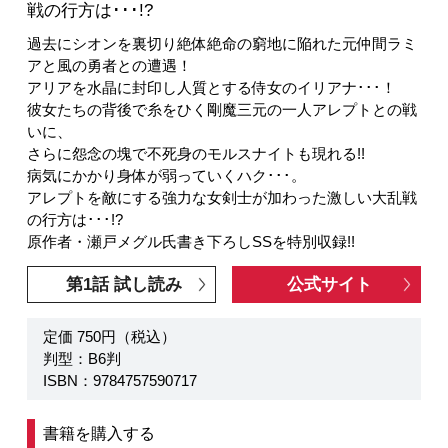
戦の行方は･･･!?
過去にシオンを裏切り絶体絶命の窮地に陥れた元仲間ラミ
アと風の勇者との遭遇！
アリアを水晶に封印し人質とする侍女のイリアナ･･･！
彼女たちの背後で糸をひく剛魔三元の一人アレプトとの戦
いに、
さらに怨念の塊で不死身のモルスナイトも現れる!!
病気にかかり身体が弱っていくハク･･･。
アレプトを敵にする強力な女剣士が加わった激しい大乱戦
の行方は･･･!?
原作者・瀬戸メグル氏書き下ろしSSを特別収録!!
第1話 試し読み
公式サイト
定価 750円（税込）
判型：B6判
ISBN：9784757590717
書籍を購入する