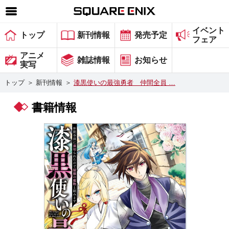
イベント
SQUARE ENIX 公式サイトメニュー
トップ
新刊情報
発売予定
フェア
ゲーム
アニメ
雑誌情報
お知らせ
実写
マガジン＆ブックス
トップ
＞
新刊情報
＞
漆黒使いの最強勇者 仲間全員 …
ミュージック
書籍情報
グッズ
ストア
メンバーズ
動画
コラム
会社情報
採用情報
スクウェア・エニックス サイト内検索