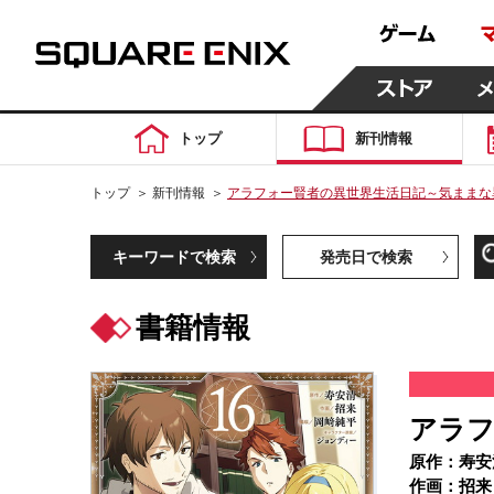
トップ
新刊情報
トップ
＞
新刊情報
＞
アラフォー賢者の異世界生活日記～気ままな異
キーワードで検索
発売日で検索
書籍情報
アラフ
原作：寿安
作画：招来