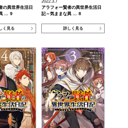
2022.3.7
者の異世界生活日
アラフォー賢者の異世界生活日
異 …
9
記～気ままな異 …
8
しく見る
詳しく見る