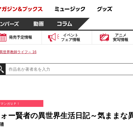
イベント
アニメ
発売予定
情報
フェア
情報
実写
情報
世界教師ライフ～ 16
マンガＵＰ！
ォー賢者の異世界生活日記～気ままな異
清