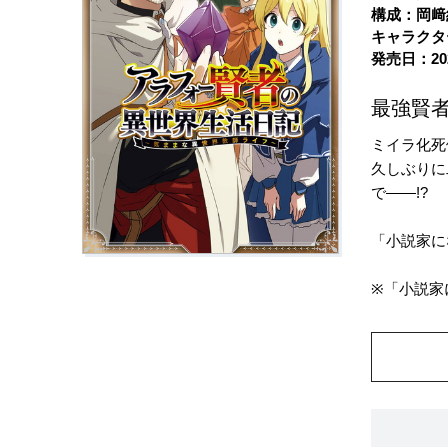
構成：岡﨑
キャラクタ
発売日：20
最強賢
ミイラ化死
久しぶりに
で――!?
「小説家に
※「小説家