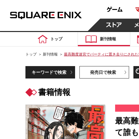
トップ
新刊情報
トップ
＞
新刊情報
＞
最高難度迷宮でパーティに置き去りにされた
キーワードで検索
発売日で検索
書籍情報
最高難
て誰も