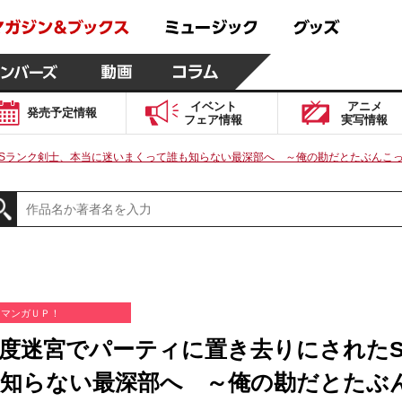
イベント
アニメ
発売予定
情報
フェア
情報
実写
情報
Sランク剣士、本当に迷いまくって誰も知らない最深部へ ～俺の勘だとたぶんこっち
マンガＵＰ！
度迷宮でパーティに置き去りにされた
知らない最深部へ ～俺の勘だとたぶ