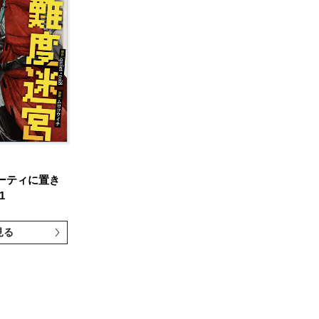
ーティに置き
1
見る