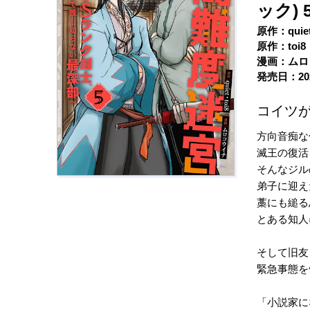
ック) 
原作：quie
原作：toi8
漫画：ムロ
発売日：20
コイツ
方向音痴な
滅王の復活
そんなジル
弟子に迎え
藁にも縋る
とある知人
そして旧友
緊急事態を
「小説家に