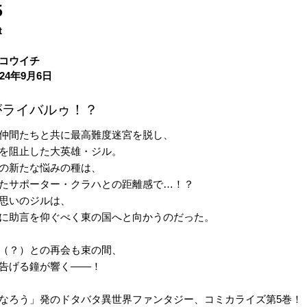
5
t
コウイチ
24年9月6日
がライバルゥ！？
仲間たちと共に最高難度迷宮を脱し、
を阻止した大英雄・ジル。
の新たな悩みの種は、
たサポーター・クラハとの距離感で…！？
思いのジルは、
に助言を仰ぐべく東の国へと向かうのだった。
（？）との再会も束の間、
告げる鐘が響く――！
なろう」発のドタバタ異世界ファンタジー、コミカライズ第5巻！