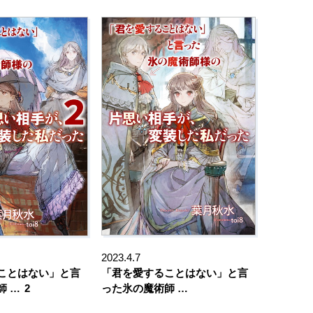
2023.4.7
ことはない」と言
「君を愛することはない」と言
師 …
2
った氷の魔術師 …