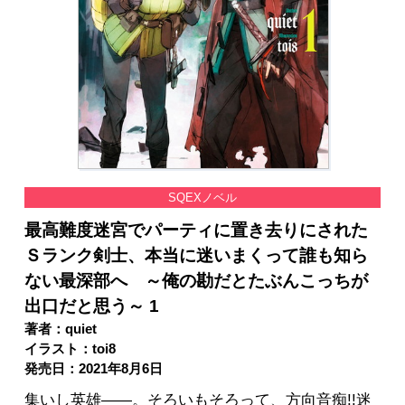
SQEXノベル
最高難度迷宮でパーティに置き去りにされた
Ｓランク剣士、本当に迷いまくって誰も知ら
ない最深部へ ～俺の勘だとたぶんこっちが
出口だと思う～ 1
著者：quiet
イラスト：toi8
発売日：2021年8月6日
集いし英雄――。そろいもそろって、方向音痴!!迷