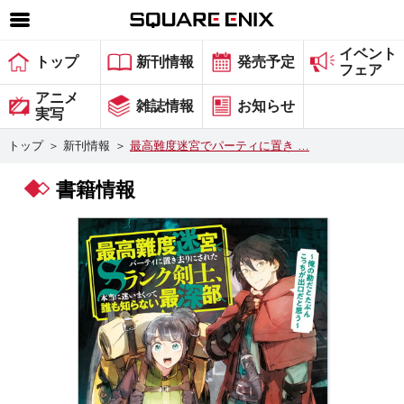
イベント
SQUARE ENIX 公式サイトメニュー
トップ
新刊情報
発売予定
フェア
ゲーム
アニメ
雑誌情報
お知らせ
実写
マガジン＆ブックス
トップ
＞
新刊情報
＞
最高難度迷宮でパーティに置き …
ミュージック
書籍情報
グッズ
ストア
メンバーズ
動画
コラム
会社情報
採用情報
スクウェア・エニックス サイト内検索