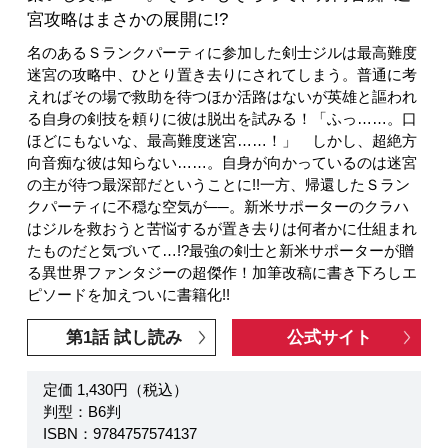
宮攻略はまさかの展開に!?
名のあるＳランクパーティに参加した剣士ジルは最高難度
迷宮の攻略中、ひとり置き去りにされてしまう。普通に考
えればその場で救助を待つほか活路はないが英雄と謳われ
る自身の剣技を頼りに彼は脱出を試みる！「ふっ……。口
ほどにもないな、最高難度迷宮……！」 しかし、超絶方
向音痴な彼は知らない……。自身が向かっているのは迷宮
の主が待つ最深部だということに!!一方、帰還したＳラン
クパーティに不穏な空気が──。新米サポーターのクラハ
はジルを救おうと苦悩するが置き去りは何者かに仕組まれ
たものだと気づいて…!?最強の剣士と新米サポーターが贈
る異世界ファンタジーの超傑作！加筆改稿に書き下ろしエ
ピソードを加えついに書籍化!!
第1話 試し読み
公式サイト
定価 1,430円（税込）
判型：B6判
ISBN：9784757574137