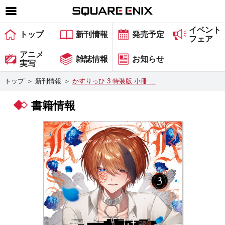
イベント
SQUARE ENIX 公式サイトメニュー
トップ
新刊情報
発売予定
フェア
ゲーム
アニメ
雑誌情報
お知らせ
実写
マガジン＆ブックス
トップ
＞
新刊情報
＞
かすりっひ 3 特装版 小冊 …
ミュージック
書籍情報
グッズ
ストア
メンバーズ
動画
コラム
会社情報
採用情報
スクウェア・エニックス サイト内検索