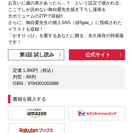
お互いに歳の差があったら…？ という設定で描かれる、
ここでしか読めない御自愛先生描き下ろし漫画を
大ボリュームの27Pで収録!!
さらに、御自愛先生の個人SNS（@5giai_）に投稿された
イラストも収録！
「かすりっひ」を愛するあなたに贈る、永久保存の特装版
です！
第1話 試し読み
公式サイト
定価 1,360円（税込）
判型：B6判
ISBN：9784301002888
書籍を購入する