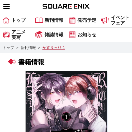
イベント
SQUARE ENIX 公式サイトメニュー
トップ
新刊情報
発売予定
フェア
ゲーム
アニメ
雑誌情報
お知らせ
実写
マガジン＆ブックス
トップ
＞
新刊情報
＞
かすりっひ 1
ミュージック
書籍情報
グッズ
ストア
メンバーズ
動画
コラム
会社情報
採用情報
スクウェア・エニックス サイト内検索