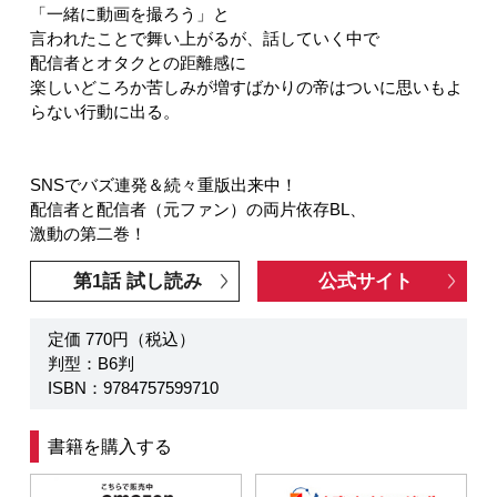
「一緒に動画を撮ろう」と
言われたことで舞い上がるが、話していく中で
配信者とオタクとの距離感に
楽しいどころか苦しみが増すばかりの帝はついに思いもよ
らない行動に出る。
SNSでバズ連発＆続々重版出来中！
配信者と配信者（元ファン）の両片依存BL、
激動の第二巻！
第1話 試し読み
公式サイト
定価 770円（税込）
判型：B6判
ISBN：9784757599710
書籍を購入する