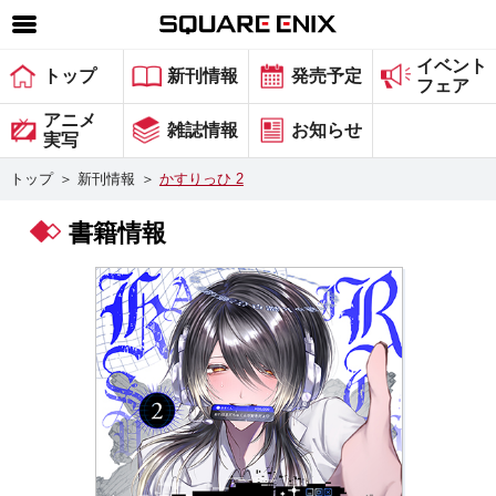
イベント
SQUARE ENIX 公式サイトメニュー
トップ
新刊情報
発売予定
フェア
ゲーム
アニメ
雑誌情報
お知らせ
実写
マガジン＆ブックス
トップ
＞
新刊情報
＞
かすりっひ 2
ミュージック
書籍情報
グッズ
ストア
メンバーズ
動画
コラム
会社情報
採用情報
スクウェア・エニックス サイト内検索