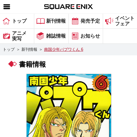
イベント
SQUARE ENIX 公式サイトメニュー
トップ
新刊情報
発売予定
フェア
ゲーム
アニメ
雑誌情報
お知らせ
実写
マガジン＆ブックス
トップ
＞
新刊情報
＞
南国少年パプワくん 6
ミュージック
書籍情報
グッズ
ストア
メンバーズ
動画
コラム
会社情報
採用情報
スクウェア・エニックス サイト内検索