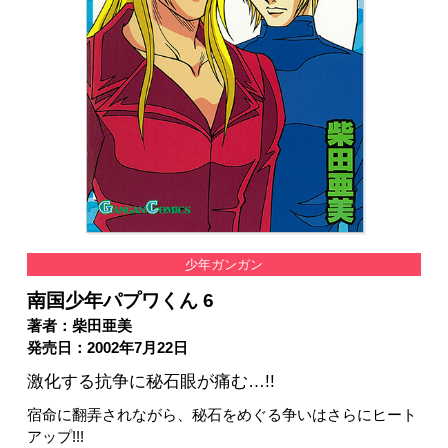
少年ガンガン
南国少年パプワくん 6
著者：柴田亜美
発売日：2002年7月22日
激化する抗争に秘石眼が痛む…!!
宿命に翻弄されながら、秘石をめぐる争いはさらにヒート
アップ!!!