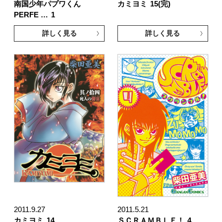
南国少年パプワくん
カミヨミ
15(完)
PERFE …
1
詳しく見る
詳しく見る
2011.9.27
2011.5.21
カミヨミ
14
ＳＣＲＡＭＢＬＥ！
4