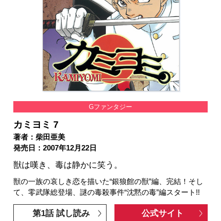
Gファンタジー
カミヨミ 7
著者：柴田亜美
発売日：2007年12月22日
獣は嘆き、毒は静かに笑う。
獣の一族の哀しき恋を描いた“銀狼館の獣”編、完結！そし
て、零武隊総登場、謎の毒殺事件“沈黙の毒”編スタート!!
第1話 試し読み
公式サイト