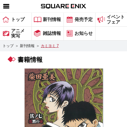
イベント
SQUARE ENIX 公式サイトメニュー
トップ
新刊情報
発売予定
フェア
ゲーム
アニメ
雑誌情報
お知らせ
実写
マガジン＆ブックス
トップ
＞
新刊情報
＞
カミヨミ 7
ミュージック
書籍情報
グッズ
ストア
メンバーズ
動画
コラム
会社情報
採用情報
スクウェア・エニックス サイト内検索