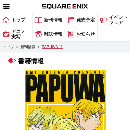
イベント
SQUARE ENIX 公式サイトメニュー
トップ
新刊情報
発売予定
フェア
ゲーム
アニメ
雑誌情報
お知らせ
実写
マガジン＆ブックス
トップ
＞
新刊情報
＞
PAPUWA 11
ミュージック
書籍情報
グッズ
ストア
メンバーズ
動画
コラム
会社情報
採用情報
スクウェア・エニックス サイト内検索