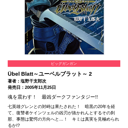
ビッグガンガン
Übel Blatt～ユーベルブラット～ 2
著者：塩野干支郎次
発売日：2005年11月25日
魂を震わす！ 最凶ダークファンタジー!!
七英雄グレンとの対峙は果たされた！ 暗黒の20年を経
て、復讐者ケインツェルの凶刃が抜かれんとするその刹
那、事態は驚愕の方向へと…！ キミは真実を見極められ
るか!?