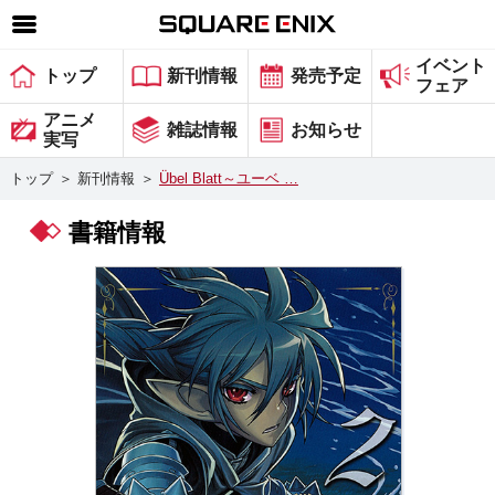
イベント
SQUARE ENIX 公式サイトメニュー
トップ
新刊情報
発売予定
フェア
ゲーム
アニメ
雑誌情報
お知らせ
実写
マガジン＆ブックス
トップ
＞
新刊情報
＞
Übel Blatt～ユーベ …
ミュージック
書籍情報
グッズ
ストア
メンバーズ
動画
コラム
会社情報
採用情報
スクウェア・エニックス サイト内検索