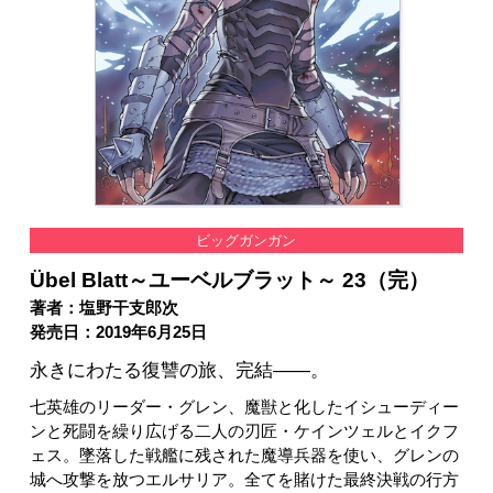
ビッグガンガン
Übel Blatt～ユーベルブラット～ 23（完）
著者：塩野干支郎次
発売日：2019年6月25日
永きにわたる復讐の旅、完結――。
七英雄のリーダー・グレン、魔獣と化したイシューディー
ンと死闘を繰り広げる二人の刃匠・ケインツェルとイクフ
ェス。墜落した戦艦に残された魔導兵器を使い、グレンの
城へ攻撃を放つエルサリア。全てを賭けた最終決戦の行方