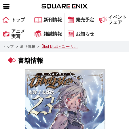
イベント
SQUARE ENIX 公式サイトメニュー
トップ
新刊情報
発売予定
フェア
ゲーム
アニメ
雑誌情報
お知らせ
実写
マガジン＆ブックス
トップ
＞
新刊情報
＞
Übel Blatt～ユーベ …
ミュージック
書籍情報
グッズ
ストア
メンバーズ
動画
コラム
会社情報
採用情報
スクウェア・エニックス サイト内検索