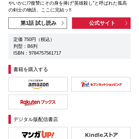
やいかに!?復讐にその身を捧げ“英雄殺し”と呼ばれた孤高
の剣士の物語、ここに完結ッ!!
第1話 試し読み
公式サイト
定価 750円（税込）
判型：B6判
ISBN：9784757561717
書籍を購入する
デジタル版配信書店