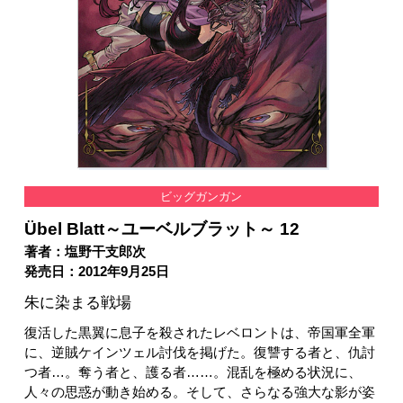
ビッグガンガン
Übel Blatt～ユーベルブラット～ 12
著者：塩野干支郎次
発売日：2012年9月25日
朱に染まる戦場
復活した黒翼に息子を殺されたレベロントは、帝国軍全軍
に、逆賊ケインツェル討伐を掲げた。復讐する者と、仇討
つ者…。奪う者と、護る者……。混乱を極める状況に、
人々の思惑が動き始める。そして、さらなる強大な影が姿