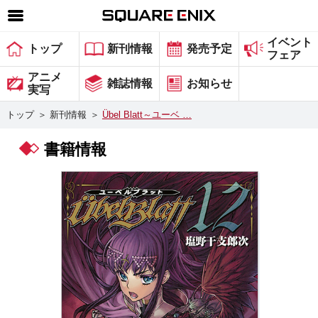
イベント
SQUARE ENIX 公式サイトメニュー
トップ
新刊情報
発売予定
フェア
ゲーム
アニメ
雑誌情報
お知らせ
実写
マガジン＆ブックス
トップ
＞
新刊情報
＞
Übel Blatt～ユーベ …
ミュージック
書籍情報
グッズ
ストア
メンバーズ
動画
コラム
会社情報
採用情報
スクウェア・エニックス サイト内検索