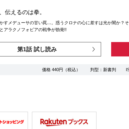
”、伝えるのは拳。
かすメデューサの甘い罠…。惑うクロナの心に差すは光か闇か？そし
とアラクノフォビアの戦争が勃発!!
第1話 試し読み
価格 440円（税込）
判型：新書判
I