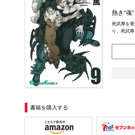
熱き“魂
死武專を脅
り、死武專
書籍を購入する