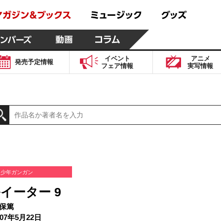
イベント
アニメ
発売予定
情報
フェア
情報
実写
情報
少年ガンガン
イーター 9
保篤
07年5月22日