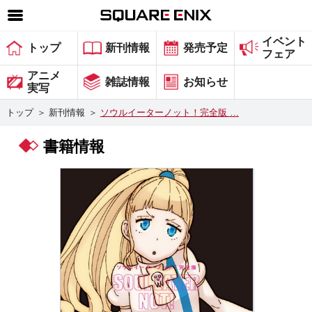
イベント
SQUARE ENIX 公式サイトメニュー
トップ
新刊情報
発売予定
フェア
ゲーム
アニメ
雑誌情報
お知らせ
実写
マガジン＆ブックス
トップ
＞
新刊情報
＞
ソウルイーターノット！完全版 …
ミュージック
書籍情報
グッズ
ストア
メンバーズ
動画
コラム
会社情報
採用情報
スクウェア・エニックス サイト内検索