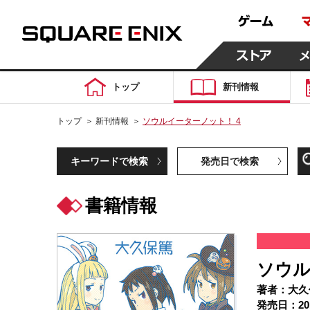
トップ
新刊情報
トップ
＞
新刊情報
＞
ソウルイーターノット！ 4
キーワードで検索
発売日で検索
書籍情報
ソウル
著者：大久
発売日：20