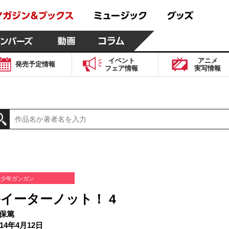
イベント
アニメ
発売予定
情報
フェア
情報
実写
情報
少年ガンガン
イーターノット！ 4
保篤
14年4月12日