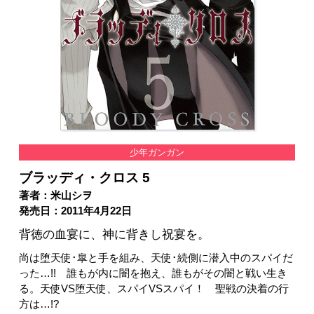
少年ガンガン
ブラッディ・クロス 5
著者：米山シヲ
発売日：2011年4月22日
背徳の血宴に、神に背きし祝宴を。
尚は堕天使･皐と手を組み、天使･続側に潜入中のスパイだ
った…!! 誰もが内に闇を抱え、誰もがその闇と戦い生き
る。天使VS堕天使、スパイVSスパイ！ 聖戦の決着の行
方は…!?