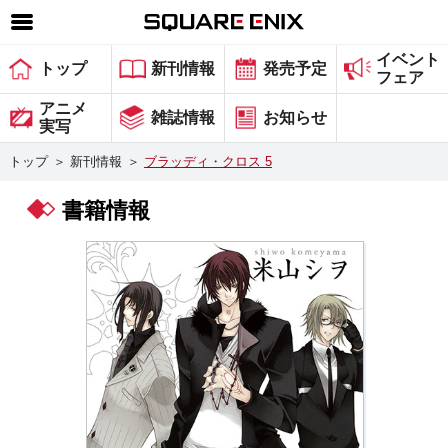
イベント
SQUARE ENIX 公式サイトメニュー
トップ
新刊情報
発売予定
フェア
ゲーム
アニメ
雑誌情報
お知らせ
実写
マガジン＆ブックス
トップ
＞
新刊情報
＞
ブラッディ・クロス 5
ミュージック
書籍情報
グッズ
ストア
メンバーズ
動画
コラム
会社情報
採用情報
スクウェア・エニックス サイト内検索