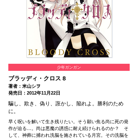
少年ガンガン
ブラッディ・クロス 8
著者：米山シヲ
発売日：2012年11月22日
騙し、欺き、偽り、誑かし、陥れよ。勝利のため
に。
早く呪いを解いて生き残りたい。そう願い焦る尚に死の発
作が迫る…。尚は悪魔の誘惑に耐え続けられるのか？ そ
して、神葬に捕われ洗脳を施されている月宮。その洗脳を