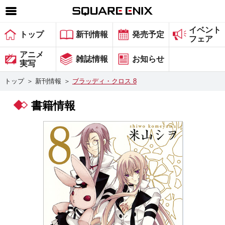
イベント
SQUARE ENIX 公式サイトメニュー
トップ
新刊情報
発売予定
フェア
ゲーム
アニメ
雑誌情報
お知らせ
実写
マガジン＆ブックス
トップ
＞
新刊情報
＞
ブラッディ・クロス 8
ミュージック
書籍情報
グッズ
ストア
メンバーズ
動画
コラム
会社情報
採用情報
スクウェア・エニックス サイト内検索