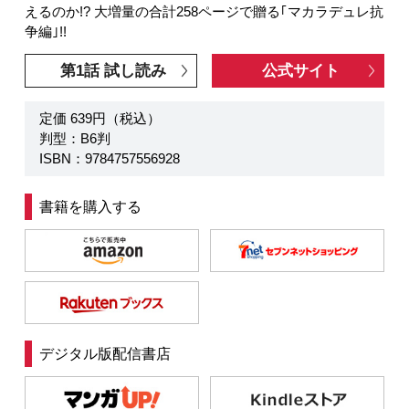
えるのか!? 大増量の合計258ページで贈る｢マカラデュレ抗
争編｣!!
第1話 試し読み
公式サイト
定価 639円（税込）
判型：B6判
ISBN：9784757556928
書籍を購入する
デジタル版配信書店