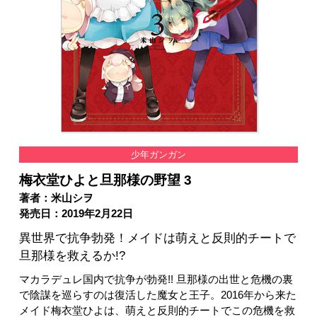
少年ガンガン
梅衣堂ひよと旦那様の野望 3
著者：米山シヲ
発売日：2019年2月22日
異世界で抗争勃発！メイドは萌えと反則的チートで
旦那様を救えるか!?
マカラデュレ国内で抗争が勃発!! 旦那様の出世と危機の裏
で陰謀を巡らすのは復活した魔女と王子。2016年から来た
メイド梅衣堂ひよは、萌えと反則的チートでこの危機を救