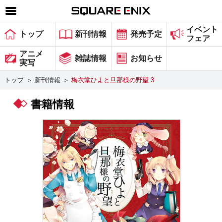
イベント
SQUARE ENIX 公式サイトメニュー
トップ
新刊情報
発売予定
フェア
ゲーム
アニメ
雑誌情報
お知らせ
実写
マガジン＆ブックス
トップ
＞
新刊情報
＞
梅衣堂ひよと旦那様の野望 3
ミュージック
書籍情報
グッズ
ストア
メンバーズ
動画
コラム
会社情報
採用情報
スクウェア・エニックス サイト内検索