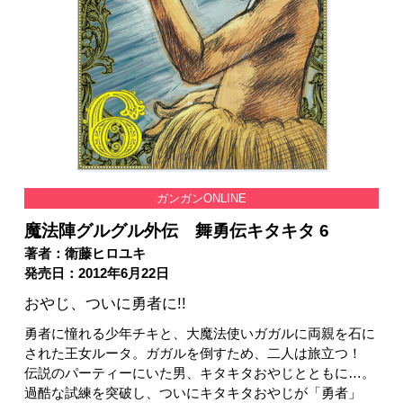
ガンガンONLINE
魔法陣グルグル外伝 舞勇伝キタキタ 6
著者：衛藤ヒロユキ
発売日：2012年6月22日
おやじ、ついに勇者に!!
勇者に憧れる少年チキと、大魔法使いガガルに両親を石に
された王女ルータ。ガガルを倒すため、二人は旅立つ！
伝説のパーティーにいた男、キタキタおやじとともに…。
過酷な試練を突破し、ついにキタキタおやじが「勇者」