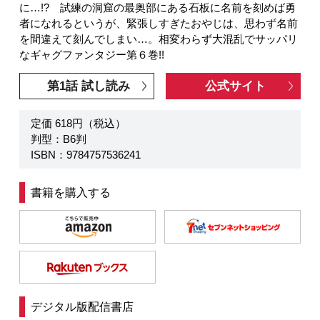
に…!? 試練の洞窟の最奥部にある石板に名前を刻めば勇
者になれるというが、緊張しすぎたおやじは、思わず名前
を間違えて刻んでしまい…。相変わらず大混乱でサッパリ
なギャグファンタジー第６巻!!
第1話 試し読み
公式サイト
定価 618円（税込）
判型：B6判
ISBN：9784757536241
書籍を購入する
デジタル版配信書店