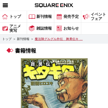
イベント
SQUARE ENIX 公式サイトメニュー
トップ
新刊情報
発売予定
フェア
ゲーム
アニメ
雑誌情報
お知らせ
実写
マガジン＆ブックス
トップ
＞
新刊情報
＞
魔法陣グルグル外伝 舞勇伝キ …
ミュージック
書籍情報
グッズ
ストア
メンバーズ
動画
コラム
会社情報
採用情報
スクウェア・エニックス サイト内検索