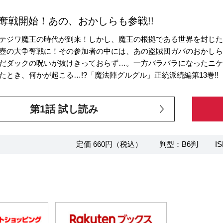
争奪戦開始！あの、おかしらも参戦!!
テジワ魔王の時代が到来！しかし、魔王の根拠である世界を封じ
壺の大争奪戦に！その参加者の中には、あの盗賊団ガバのおかし
だダックの呪いが抜けきっておらず…。一方バラバラになったニ
たとき、何かが起こる…!?「魔法陣グルグル」正統派続編第13巻!!
第1話 試し読み
定価 660円（税込）
判型：B6判
IS