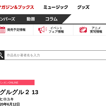
イベント
アニメ
発売予定
情報
フェア
情報
実写
情報
ガンガンONLINE
グルグル２ 13
ヒロユキ
20年6月12日