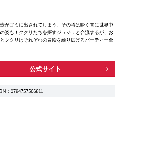
た壺がゴミに出されてしまう。その噂は瞬く間に世界中
らの姿も！ククリたちを探すジュジュと合流するが、お
ケとククリはそれぞれの冒険を繰り広げるパーティー全
公式サイト
BN：9784757566811