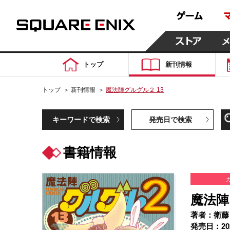
トップ
新刊情報
トップ
＞
新刊情報
＞
魔法陣グルグル２ 13
キーワードで検索
発売日で検索
書籍情報
魔法陣
著者：衛藤
発売日：20