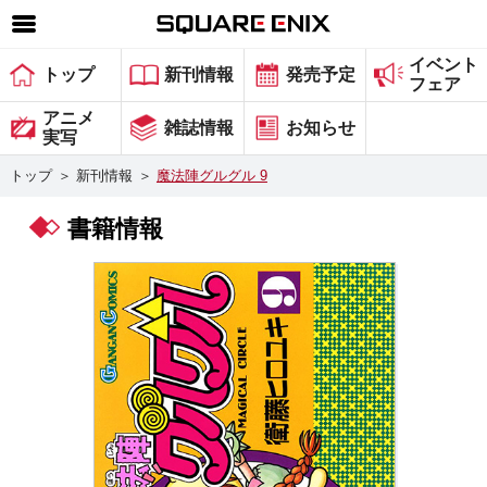
イベント
SQUARE ENIX 公式サイトメニュー
トップ
新刊情報
発売予定
フェア
ゲーム
アニメ
雑誌情報
お知らせ
実写
マガジン＆ブックス
トップ
＞
新刊情報
＞
魔法陣グルグル 9
ミュージック
書籍情報
グッズ
ストア
メンバーズ
動画
コラム
会社情報
採用情報
スクウェア・エニックス サイト内検索