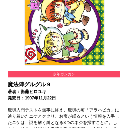
少年ガンガン
魔法陣グルグル 9
著者：衛藤ヒロユキ
発売日：1997年11月22日
魔境入門テストを無事に終え、魔境の町「アラハビカ」に
辿り着いたニケとククリ。お宝が眠るという情報を入手し
たニケは、謎を解く鍵となる3つのネジを探すことに。し