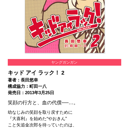
ヤングガンガン
キッド アイ ラック！ 2
著者：長田悠幸
構成協力：町田一八
発売日：2013年3月25日
笑顔の行方と、血の代償──…。
幼なじみの笑顔を取り戻すために
『大喜利』を始めた“やおきん”
こと矢追金次郎を待っていたのは、