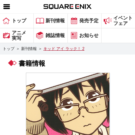
イベント
SQUARE ENIX 公式サイトメニュー
トップ
新刊情報
発売予定
フェア
ゲーム
アニメ
雑誌情報
お知らせ
実写
マガジン＆ブックス
トップ
＞
新刊情報
＞
キッド アイ ラック！ 2
ミュージック
書籍情報
グッズ
ストア
メンバーズ
動画
コラム
会社情報
採用情報
スクウェア・エニックス サイト内検索