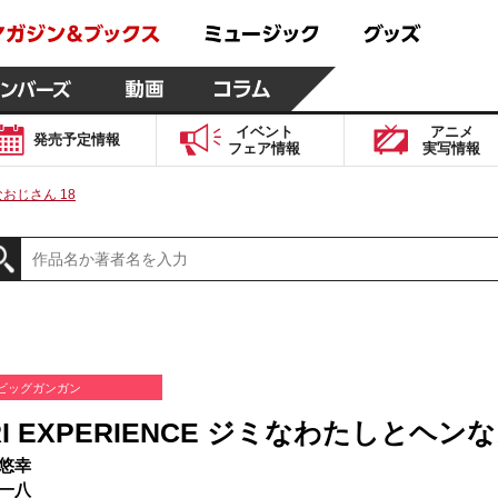
イベント
アニメ
発売予定
情報
フェア
情報
実写
情報
なおじさん 18
ビッグガンガン
RI EXPERIENCE ジミなわたしとヘン
悠幸
一八