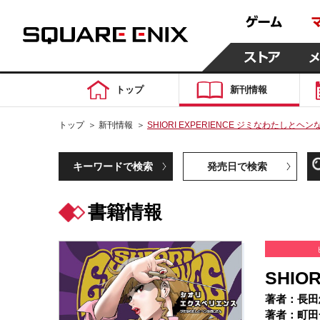
トップ
新刊情報
トップ
＞
新刊情報
＞
SHIORI EXPERIENCE ジミなわたしとヘン
キーワードで検索
発売日で検索
書籍情報
SHIO
著者：長田
著者：町田