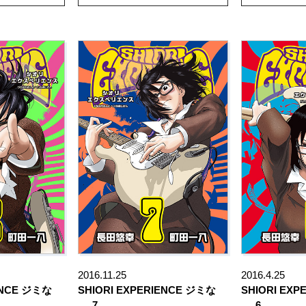
2016.11.25
2016.4.25
ENCE ジミな
SHIORI EXPERIENCE ジミな
SHIORI EX
…
7
…
6