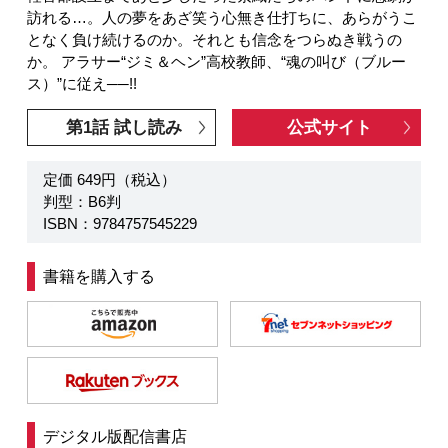
訪れる…。人の夢をあざ笑う心無き仕打ちに、あらがうこ
となく負け続けるのか。それとも信念をつらぬき戦うの
か。 アラサー“ジミ＆ヘン”高校教師、“魂の叫び（ブルー
ス）”に従え──!!
第1話 試し読み
公式サイト
定価 649円（税込）
判型：B6判
ISBN：9784757545229
書籍を購入する
デジタル版配信書店