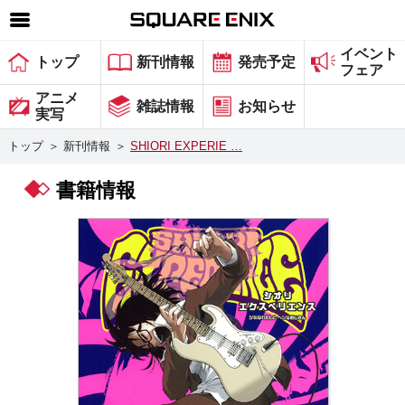
イベント
SQUARE ENIX 公式サイトメニュー
トップ
新刊情報
発売予定
フェア
ゲーム
アニメ
雑誌情報
お知らせ
実写
マガジン＆ブックス
トップ
＞
新刊情報
＞
SHIORI EXPERIE …
ミュージック
書籍情報
グッズ
ストア
メンバーズ
動画
コラム
会社情報
採用情報
スクウェア・エニックス サイト内検索