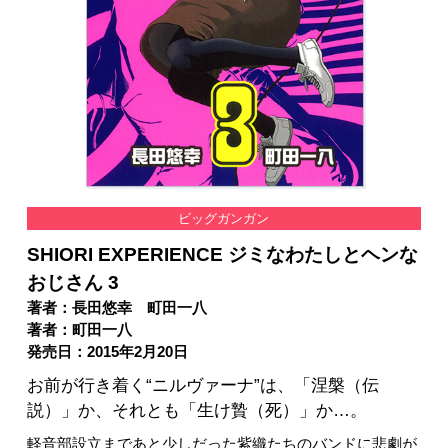
ビッグガンガン
SHIORI EXPERIENCE ジミなわたしとヘンな
おじさん 3
著者：長田悠幸 町田一八
著者：町田一八
発売日：2015年2月20日
お前が行き着く“ニルヴァーナ”は、「涅槃（伝
説）」か、それとも「生け贄（死）」か…。
軽音部設立まであと少しだった紫織たちのバンドに悲劇が