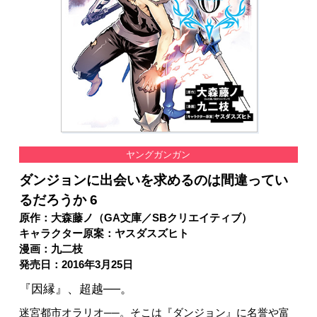
ヤングガンガン
ダンジョンに出会いを求めるのは間違ってい
るだろうか 6
原作：大森藤ノ（GA文庫／SBクリエイティブ）
キャラクター原案：ヤスダスズヒト
漫画：九二枝
発売日：2016年3月25日
『因縁』、超越──。
迷宮都市オラリオ──。そこは『ダンジョン』に名誉や富