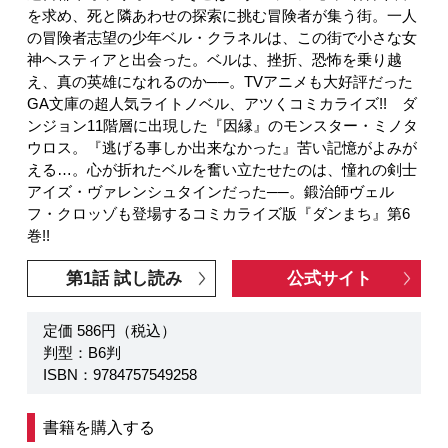
を求め、死と隣あわせの探索に挑む冒険者が集う街。一人
の冒険者志望の少年ベル・クラネルは、この街で小さな女
神ヘスティアと出会った。ベルは、挫折、恐怖を乗り越
え、真の英雄になれるのか──。TVアニメも大好評だった
GA文庫の超人気ライトノベル、アツくコミカライズ!! ダ
ンジョン11階層に出現した『因縁』のモンスター・ミノタ
ウロス。『逃げる事しか出来なかった』苦い記憶がよみが
える…。心が折れたベルを奮い立たせたのは、憧れの剣士
アイズ・ヴァレンシュタインだった──。鍛治師ヴェル
フ・クロッゾも登場するコミカライズ版『ダンまち』第6
巻!!
第1話 試し読み
公式サイト
定価 586円（税込）
判型：B6判
ISBN：9784757549258
書籍を購入する