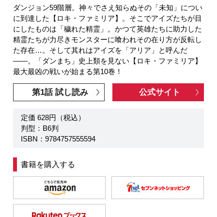
ダンジョン59階層。神々でさえ知らぬその「未知」につい
に到達した【ロキ・ファミリア】。そこでアイズたちが目
にしたものは「穢れた精霊」。かつて英雄たちに助力した
精霊たちが力尽きモンスターに喰われその在り方が反転し
た存在…。そして其れはアイズを「アリア」と呼んだ
――。「ダンまち」史上類を見ない【ロキ・ファミリア】
最大最凶の戦いが始まる第10巻！
第1話 試し読み
公式サイト
定価 628円（税込）
判型：B6判
ISBN：9784757555594
書籍を購入する