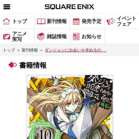
イベント
SQUARE ENIX 公式サイトメニュー
トップ
新刊情報
発売予定
フェア
ゲーム
アニメ
雑誌情報
お知らせ
実写
マガジン＆ブックス
トップ
＞
新刊情報
＞
ダンジョンに出会いを求めるの …
ミュージック
書籍情報
グッズ
ストア
メンバーズ
動画
コラム
会社情報
採用情報
スクウェア・エニックス サイト内検索