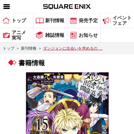
イベント
SQUARE ENIX 公式サイトメニュー
トップ
新刊情報
発売予定
フェア
ゲーム
アニメ
雑誌情報
お知らせ
実写
マガジン＆ブックス
トップ
＞
新刊情報
＞
ダンジョンに出会いを求めるの …
ミュージック
書籍情報
グッズ
ストア
メンバーズ
動画
コラム
会社情報
採用情報
スクウェア・エニックス サイト内検索