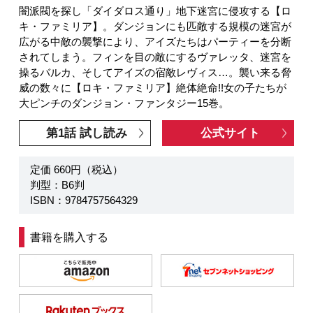
闇派閥を探し「ダイダロス通り」地下迷宮に侵攻する【ロ
キ・ファミリア】。ダンジョンにも匹敵する規模の迷宮が
広がる中敵の襲撃により、アイズたちはパーティーを分断
されてしまう。フィンを目の敵にするヴァレッタ、迷宮を
操るバルカ、そしてアイズの宿敵レヴィス…。襲い来る脅
威の数々に【ロキ・ファミリア】絶体絶命!!女の子たちが
大ピンチのダンジョン・ファンタジー15巻。
第1話 試し読み
公式サイト
定価 660円（税込）
判型：B6判
ISBN：9784757564329
書籍を購入する