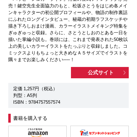
売！鍵空先生全面協力のもと、松坂さとうをはじめ各メイ
ンキャラクターの初公開プロフィールや、物語の制作裏話
にふれたロングインタビュー、秘蔵の初期ラフスケッチや
描き下ろしおまけ漫画、カラーイラストメイキング特集を
ぎゅぎゅっと収録。さらに、さとうとしおのとある一日を
描いた掌編小説も。巻頭には、これまで発表された50枚以
上の美しいカラーイラストをたっぷりと収録しました。コ
ミックスよりもちょっと大きめなＡ５サイズでイラストを
隅々までお楽しみください──！
公式サイト
定価 1,257円（税込）
判型：A5判
ISBN：9784757557574
書籍を購入する