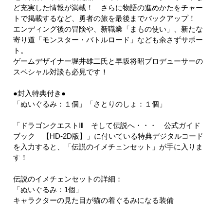
ど充実した情報が満載！ さらに物語の進めかたをチャー
トで掲載するなど、勇者の旅を最後までバックアップ！
エンディング後の冒険や、新職業「まもの使い」、新たな
寄り道「モンスター・バトルロード」なども余さずサポー
ト。
ゲームデザイナー堀井雄二氏と早坂将昭プロデューサーの
スペシャル対談も必見です！
●封入特典付き●
「ぬいぐるみ：１個」「さとりのしょ：１個」
「ドラゴンクエストⅢ そして伝説へ・・・ 公式ガイド
ブック 【HD-2D版】」に付いている特典デジタルコード
を入力すると、「伝説のイメチェンセット」が手に入りま
す！
伝説のイメチェンセットの詳細：
「ぬいぐるみ：1個」
キャラクターの見た目が猫の着ぐるみになる装備