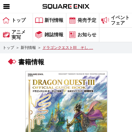
イベント
SQUARE ENIX 公式サイトメニュー
トップ
新刊情報
発売予定
フェア
ゲーム
アニメ
雑誌情報
お知らせ
実写
マガジン＆ブックス
トップ
＞
新刊情報
＞
ドラゴンクエストIII そし …
ミュージック
書籍情報
グッズ
ストア
メンバーズ
動画
コラム
会社情報
採用情報
スクウェア・エニックス サイト内検索