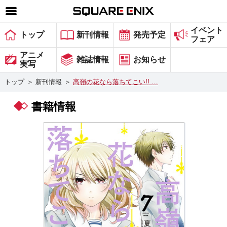
イベント
SQUARE ENIX 公式サイトメニュー
トップ
新刊情報
発売予定
フェア
ゲーム
アニメ
雑誌情報
お知らせ
実写
マガジン＆ブックス
トップ
＞
新刊情報
＞
高嶺の花なら落ちてこい!! …
ミュージック
書籍情報
グッズ
ストア
メンバーズ
動画
コラム
会社情報
採用情報
スクウェア・エニックス サイト内検索