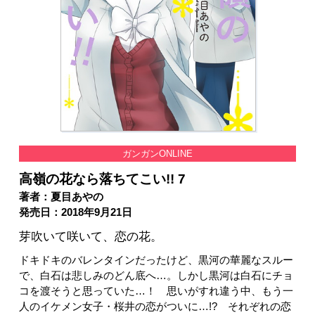
ガンガンONLINE
高嶺の花なら落ちてこい!! 7
著者：夏目あやの
発売日：2018年9月21日
芽吹いて咲いて、恋の花。
ドキドキのバレンタインだったけど、黒河の華麗なスルー
で、白石は悲しみのどん底へ…。しかし黒河は白石にチョ
コを渡そうと思っていた…！ 思いがすれ違う中、もう一
人のイケメン女子・桜井の恋がついに…!? それぞれの恋