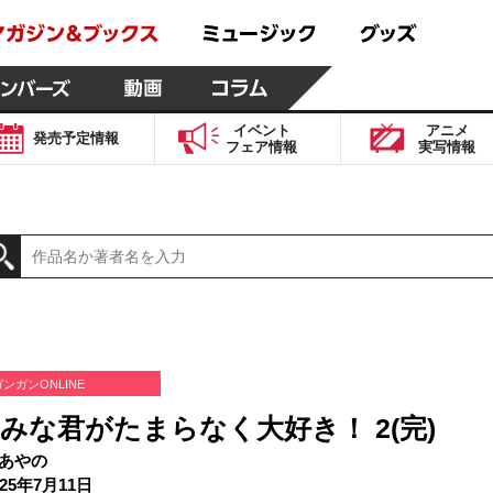
イベント
アニメ
発売予定
情報
フェア
情報
実写
情報
ガンガンONLINE
みな君がたまらなく大好き！ 2(完)
あやの
25年7月11日