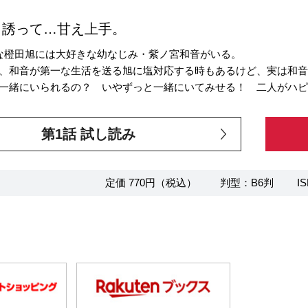
く誘って…甘え上手。
な橙田旭には大好きな幼なじみ・紫ノ宮和音がいる。
、和音が第一な生活を送る旭に塩対応する時もあるけど、実は和
一緒にいられるの？ いやずっと一緒にいてみせる！ 二人がハ
第1話 試し読み
定価 770円（税込）
判型：B6判
IS