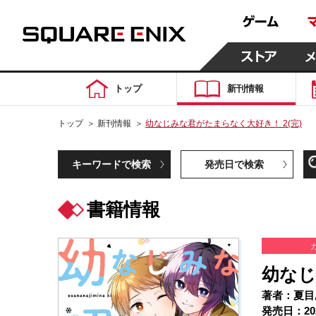
トップ
新刊情報
トップ
＞
新刊情報
＞
幼なじみな君がたまらなく大好き！ 2(完)
キーワードで検索
発売日で検索
書籍情報
幼なじ
著者：夏目
発売日：20