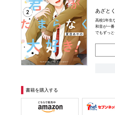
あざと
高校1年生
和音が一番
でもずっと
書籍を購入する