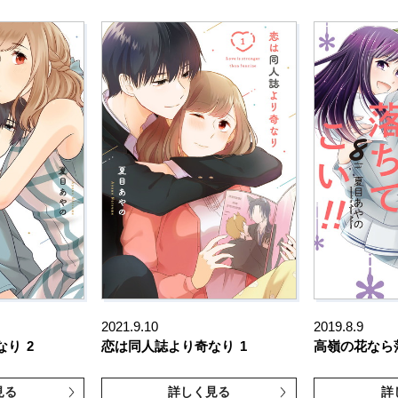
2021.9.10
2019.8.9
なり
2
恋は同人誌より奇なり
1
高嶺の花なら落
見る
詳しく見る
詳