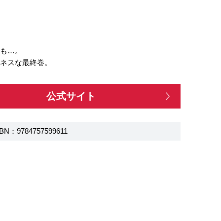
音も…。
ピネスな最終巻。
公式サイト
BN：9784757599611