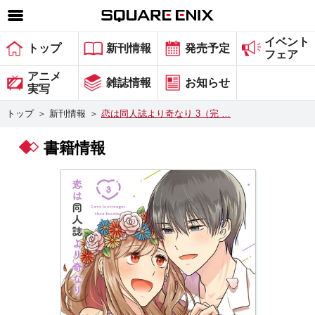
イベント
SQUARE ENIX 公式サイトメニュー
トップ
新刊情報
発売予定
フェア
ゲーム
アニメ
雑誌情報
お知らせ
実写
マガジン＆ブックス
トップ
＞
新刊情報
＞
恋は同人誌より奇なり 3（完 …
ミュージック
書籍情報
グッズ
ストア
メンバーズ
動画
コラム
会社情報
採用情報
スクウェア・エニックス サイト内検索