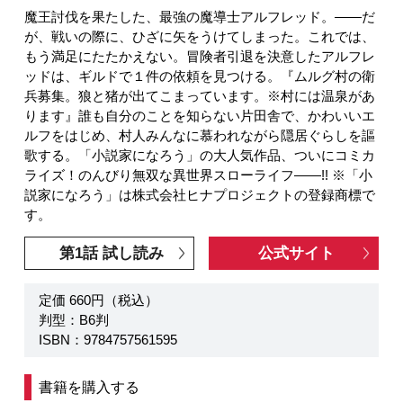
魔王討伐を果たした、最強の魔導士アルフレッド。――だ
が、戦いの際に、ひざに矢をうけてしまった。これでは、
もう満足にたたかえない。冒険者引退を決意したアルフレ
ッドは、ギルドで１件の依頼を見つける。『ムルグ村の衛
兵募集。狼と猪が出てこまっています。※村には温泉があ
ります』誰も自分のことを知らない片田舎で、かわいいエ
ルフをはじめ、村人みんなに慕われながら隠居ぐらしを謳
歌する。「小説家になろう」の大人気作品、ついにコミカ
ライズ！のんびり無双な異世界スローライフ――!! ※「小
説家になろう」は株式会社ヒナプロジェクトの登録商標で
す。
第1話 試し読み
公式サイト
定価 660円（税込）
判型：B6判
ISBN：9784757561595
書籍を購入する