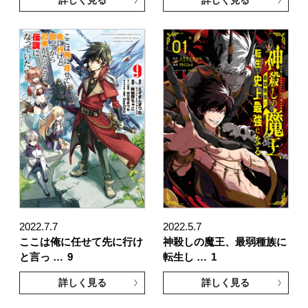
2022.7.7
2022.5.7
ここは俺に任せて先に行け
神殺しの魔王、最弱種族に
と言っ …
9
転生し …
1
詳しく見る
詳しく見る