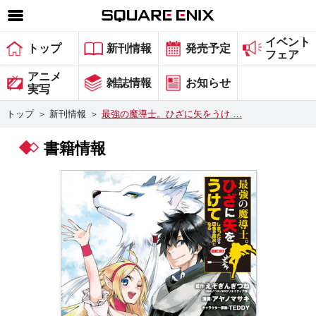
イベント
SQUARE ENIX 公式サイトメニュー
トップ
新刊情報
発売予定
フェア
ゲーム
アニメ
雑誌情報
お知らせ
実写
マガジン＆ブックス
トップ
＞
新刊情報
＞
最強の魔導士。ひざに矢をうけ …
ミュージック
書籍情報
グッズ
ストア
メンバーズ
動画
コラム
会社情報
採用情報
スクウェア・エニックス サイト内検索