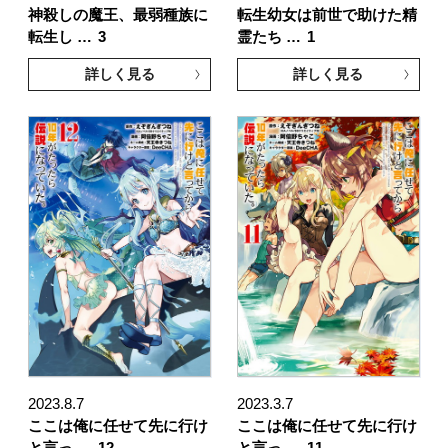
神殺しの魔王、最弱種族に
転生幼女は前世で助けた精
転生し …
3
霊たち …
1
詳しく見る
詳しく見る
2023.8.7
2023.3.7
ここは俺に任せて先に行け
ここは俺に任せて先に行け
と言っ …
12
と言っ …
11