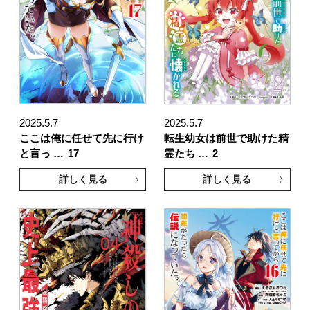
2025.5.7
2025.5.7
ここは俺に任せて先に行け
転生幼女は前世で助けた精
と言っ …
17
霊たち …
2
詳しく見る
詳しく見る