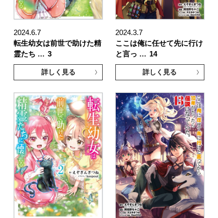
2024.6.7
2024.3.7
転生幼女は前世で助けた精
ここは俺に任せて先に行け
霊たち …
3
と言っ …
14
詳しく見る
詳しく見る