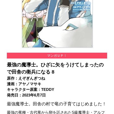
マンガＵＰ！
最強の魔導士。ひざに矢をうけてしまったの
で田舎の衛兵になる 8
原作：えぞぎんぎつね
漫画：アヤノマサキ
キャラクター原案：TEDDY
発売日：2023年6月7日
最強魔導士。田舎の村で竜の子育てはじめました！
最強の竜種・古代竜から卵を託されたS級魔導士・アルフ