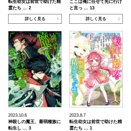
転生幼女は前世で助けた精
ここは俺に任せて先に行け
霊たち …
2
と言っ …
13
詳しく見る
詳しく見る
2023.10.6
2023.8.7
神殺しの魔王、最弱種族に
転生幼女は前世で助けた精
転生し …
3
霊たち …
1