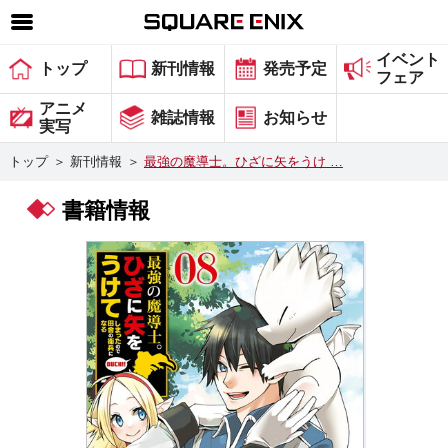
イベント
SQUARE ENIX 公式サイトメニュー
トップ
新刊情報
発売予定
フェア
ゲーム
アニメ
雑誌情報
お知らせ
実写
マガジン＆ブックス
トップ
＞
新刊情報
＞
最強の魔導士。ひざに矢をうけ …
ミュージック
書籍情報
グッズ
ストア
メンバーズ
動画
コラム
会社情報
採用情報
スクウェア・エニックス サイト内検索