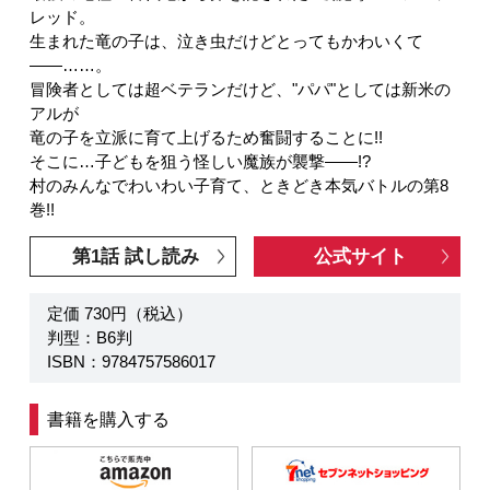
レッド。
生まれた竜の子は、泣き虫だけどとってもかわいくて
――……。
冒険者としては超ベテランだけど、"パパ"としては新米の
アルが
竜の子を立派に育て上げるため奮闘することに!!
そこに…子どもを狙う怪しい魔族が襲撃――!?
村のみんなでわいわい子育て、ときどき本気バトルの第8
巻!!
第1話 試し読み
公式サイト
定価 730円（税込）
判型：B6判
ISBN：9784757586017
書籍を購入する