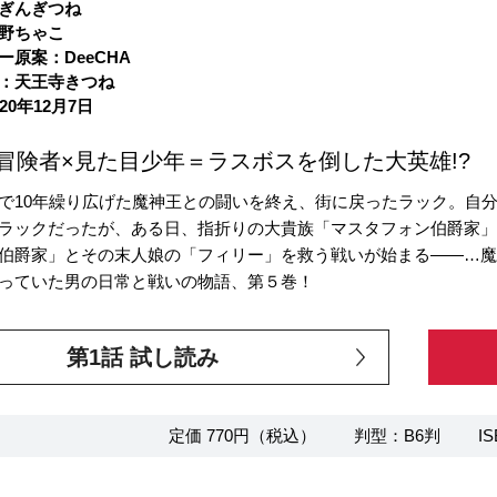
ぎんぎつね
野ちゃこ
ー原案：DeeCHA
：天王寺きつね
20年12月7日
冒険者×見た目少年＝ラスボスを倒した大英雄!?
で10年繰り広げた魔神王との闘いを終え、街に戻ったラック。自
ラックだったが、ある日、指折りの大貴族「マスタフォン伯爵家」
伯爵家」とその末人娘の「フィリー」を救う戦いが始まる――…魔
っていた男の日常と戦いの物語、第５巻！
第1話 試し読み
定価 770円（税込）
判型：B6判
IS