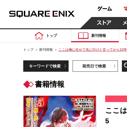
トップ
新刊情報
トップ
＞
新刊情報
＞
ここは俺に任せて先に行けと言ってから10年
キーワードで検索
発売日で検索
書籍情報
ここは
5