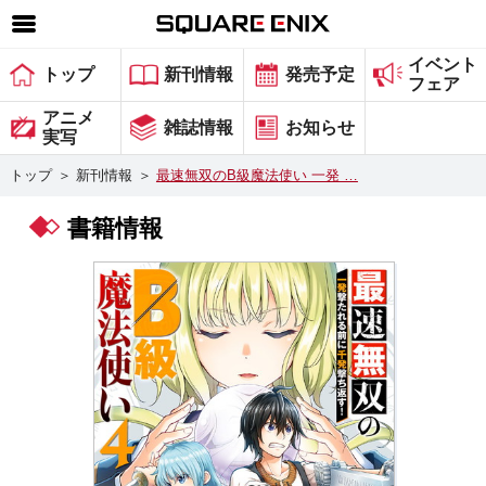
イベント
SQUARE ENIX 公式サイトメニュー
トップ
新刊情報
発売予定
フェア
ゲーム
アニメ
雑誌情報
お知らせ
実写
マガジン＆ブックス
トップ
＞
新刊情報
＞
最速無双のB級魔法使い 一発 …
ミュージック
書籍情報
グッズ
ストア
メンバーズ
動画
コラム
会社情報
採用情報
スクウェア・エニックス サイト内検索