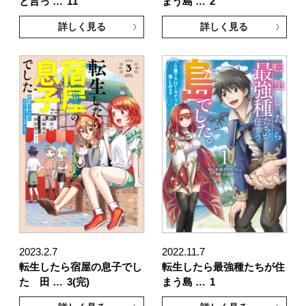
と言っ …
11
まう島 …
2
詳しく見る
詳しく見る
2023.2.7
2022.11.7
転生したら宿屋の息子でし
転生したら最強種たちが住
た 田 …
3(完)
まう島 …
1