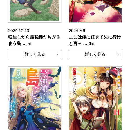
2024.10.10
2024.9.6
転生したら最強種たちが住
ここは俺に任せて先に行け
まう島 …
6
と言っ …
15
詳しく見る
詳しく見る