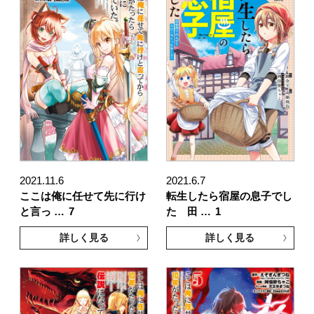
2021.11.6
2021.6.7
ここは俺に任せて先に行け
転生したら宿屋の息子でし
と言っ …
7
た 田 …
1
詳しく見る
詳しく見る