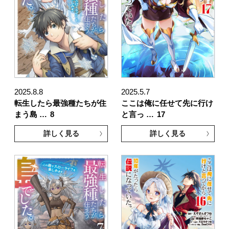
2025.8.8
2025.5.7
転生したら最強種たちが住
ここは俺に任せて先に行け
まう島 …
8
と言っ …
17
詳しく見る
詳しく見る