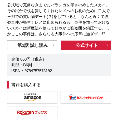
公式戦で完膚なきまでにバランガを叩きのめしたスカイ。
その試合で杖を貸してくれたレメへのお礼のために二人で
王都での買い物デート(？)をしていると、なんと近くで強
盗事件が発生！レメに止められるも、事件を放っておけな
いスカイは新魔法を使って鮮やかに強盗団を鎮圧する。し
かしこの事件は、さらなる大事件への序章に過ぎず…!?
第1話 試し読み
公式サイト
定価 660円（税込）
判型：B6判
ISBN：9784757573192
書籍を購入する