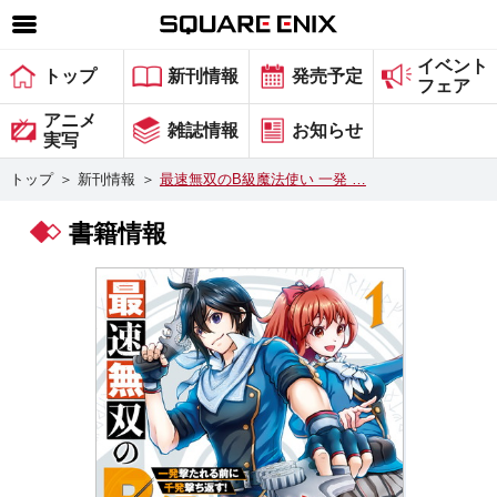
イベント
SQUARE ENIX 公式サイトメニュー
トップ
新刊情報
発売予定
フェア
ゲーム
アニメ
雑誌情報
お知らせ
実写
マガジン＆ブックス
トップ
＞
新刊情報
＞
最速無双のB級魔法使い 一発 …
ミュージック
書籍情報
グッズ
ストア
メンバーズ
動画
コラム
会社情報
採用情報
スクウェア・エニックス サイト内検索