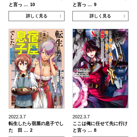
と言っ …
10
と言っ …
9
詳しく見る
詳しく見る
2022.3.7
2022.3.7
転生したら宿屋の息子でし
ここは俺に任せて先に行け
た 田 …
2
と言っ …
8