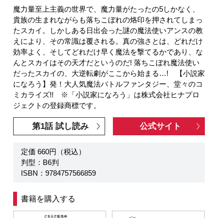
魔力量至上主義の世界で、魔力量がたったの5しかなく、
貴族の生まれながらも落ちこぼれの烙印を押されてしまっ
たスカイ。しかしある日出会った謎の魔法使いアンスの教
えにより、その常識は覆される。真の強さとは、どれだけ
効率よく、そしてどれだけ早く魔法を撃てるかであり、な
んとスカイはその天才だというのだ! 落ちこぼれ魔法使い
だったスカイの、大逆転劇がここから始まる…! 【小説家
になろう】発！大人気魔法バトルファンタジー、堂々のコ
ミカライズ!! ※「小説家になろう」は株式会社ヒナプロ
ジェクトの登録商標です。
第1話 試し読み
公式サイト
定価 660円（税込）
判型：B6判
ISBN：9784757566859
書籍を購入する