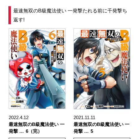
最速無双のB級魔法使い 一発撃たれる前に千発撃ち
返す!
2022.4.12
2021.11.11
最速無双のB級魔法使い 一
最速無双のB級魔法使い 一
発撃 …
6（完）
発撃 …
5