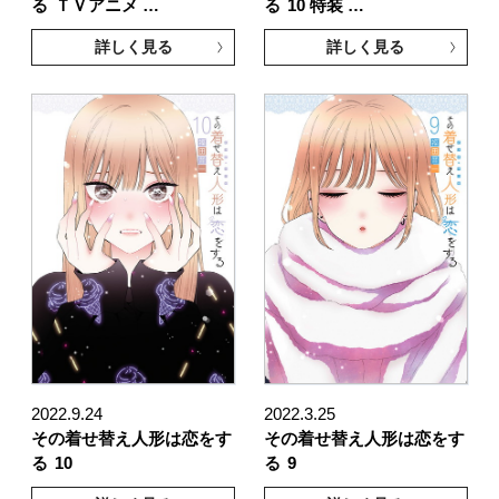
る
ＴＶアニメ …
る
10 特装 …
詳しく見る
詳しく見る
2022.9.24
2022.3.25
その着せ替え人形は恋をす
その着せ替え人形は恋をす
る
10
る
9