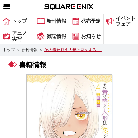
イベント
SQUARE ENIX 公式サイトメニュー
トップ
新刊情報
発売予定
フェア
ゲーム
アニメ
雑誌情報
お知らせ
実写
マガジン＆ブックス
トップ
＞
新刊情報
＞
その着せ替え人形は恋をする …
ミュージック
書籍情報
グッズ
ストア
メンバーズ
動画
コラム
会社情報
採用情報
スクウェア・エニックス サイト内検索