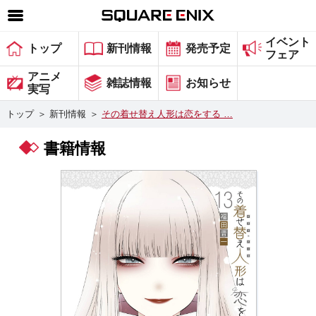
イベント
SQUARE ENIX 公式サイトメニュー
トップ
新刊情報
発売予定
フェア
ゲーム
アニメ
雑誌情報
お知らせ
実写
マガジン＆ブックス
トップ
＞
新刊情報
＞
その着せ替え人形は恋をする …
ミュージック
書籍情報
グッズ
ストア
メンバーズ
動画
コラム
会社情報
採用情報
スクウェア・エニックス サイト内検索